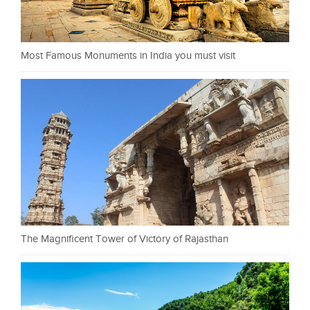
Most Famous Monuments in India you must visit
The Magnificent Tower of Victory of Rajasthan