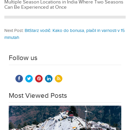
Multiple Season Locations in India Where Two Seasons
Can Be Experienced at Once
Next Post:
BitStarz vodič: Kako do bonusa, plačil in varnosti v 15
minutah
Follow us
Most Viewed Posts