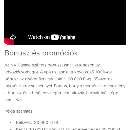
Bónusz és promóciók
Az NV Casino számos bónuszt kínál, különösen az
üdvözlőcsomagot. A tipikus ajánlat a következő: 100%-os
bónusz az első befizetésre, akár 100 000 Ft-ig, 35-szörös
megtételi követelménnyel. Fontos, hogy a megtételi követelmény
a bónusz és a betét összegére vonatkozik, hacsak másképp
nem jelzik.
Példa számítás:
Befizetsz 20 000 Ft-ot.
Kapsz 20 000 Ft bónuszt, így az egyenleged 40 000 Ft.