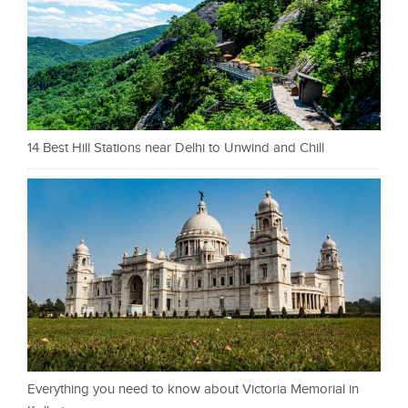
14 Best Hill Stations near Delhi to Unwind and Chill
Everything you need to know about Victoria Memorial in