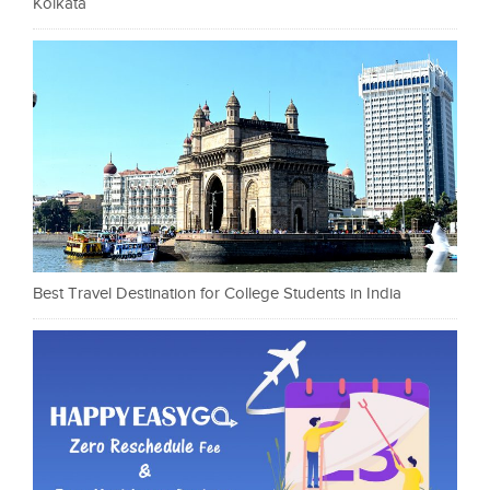
Kolkata
Best Travel Destination for College Students in India